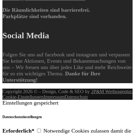
Die Räumlichkeiten sind barrierefrei.
Parkplätze sind vorhanden.
Social Media
Folgen Sie uns auf facebook und instagram und verpassen
Sie keine Aktionen, Events und Bekanntmachungen von
uns – Wir freuen uns über jedes Like und mehr Reichweite
für so ein wichtiges Thema.
Danke für Ihre
Unterstützung!
Copyright 2026 © – Design, Code & SEO by
2P&M Werbeagentur.
Cookie-Einstellungen
Impressum
Datenschutz
Einstellungen gespeichert
Datenschutzeinstellungen
Erforderlich*
Notwendige Cookies zulassen damit die