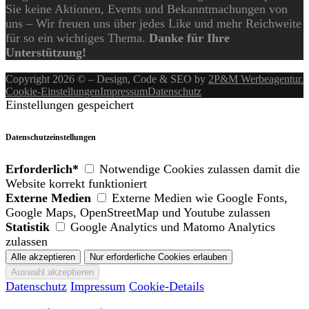
Sie keine Aktionen, Events und Bekanntmachungen von
uns – Wir freuen uns über jedes Like und mehr Reichweite
für so ein wichtiges Thema.
Danke für Ihre
Unterstützung!
Copyright 2026 © – Design, Code & SEO by
2P&M Werbeagentur.
Cookie-Einstellungen
Impressum
Datenschutz
Einstellungen gespeichert
Datenschutzeinstellungen
Erforderlich*
Notwendige Cookies zulassen damit die
Website korrekt funktioniert
Externe Medien
Externe Medien wie Google Fonts,
Google Maps, OpenStreetMap und Youtube zulassen
Statistik
Google Analytics und Matomo Analytics
zulassen
Datenschutz
Impressum
Cookie-Details