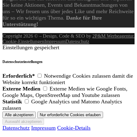
Sie keine Aktionen, Events und Bekanntmachungen von
uns – Wir freuen uns über jedes Like und mehr Reichweite
für so ein wichtiges Thema.
Danke für Ihre
Unterstützung!
Copyright 2026 © – Design, Code & SEO by
2P&M Werbeagentur.
Cookie-Einstellungen
Impressum
Datenschutz
Einstellungen gespeichert
Datenschutzeinstellungen
Erforderlich*
Notwendige Cookies zulassen damit die
Website korrekt funktioniert
Externe Medien
Externe Medien wie Google Fonts,
Google Maps, OpenStreetMap und Youtube zulassen
Statistik
Google Analytics und Matomo Analytics
zulassen
Datenschutz
Impressum
Cookie-Details