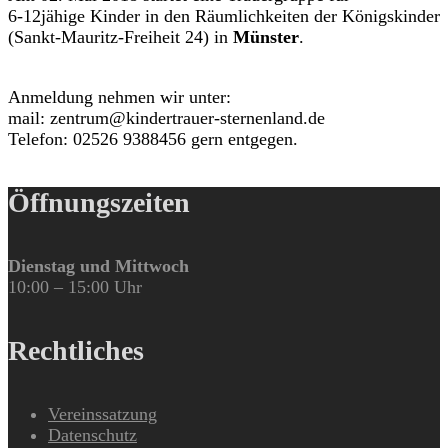
6-12jähige Kinder in den Räumlichkeiten der Königskinder
(Sankt-Mauritz-Freiheit 24) in
Münster
.
Anmeldung nehmen wir unter:
mail: zentrum@kindertrauer-sternenland.de
Telefon: 02526 9388456 gern entgegen.
Öffnungszeiten
Dienstag und Mittwoch
10:00 – 15:00 Uhr
Rechtliches
Vereinssatzung
Datenschutz